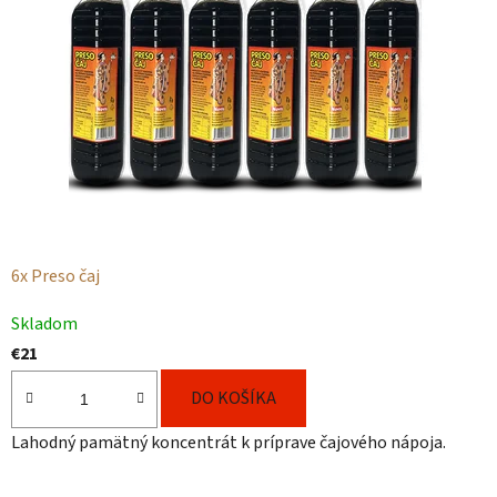
p
r
e
s
o
č
6x Preso čaj
a
Priemerné
j
Skladom
hodnotenie
€21
j
produktu
je
DO KOŠÍKA
e
4,6
s
Lahodný pamätný koncentrát k príprave čajového nápoja.
z
p
5