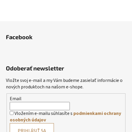
Z
á
Facebook
p
ä
t
i
Odoberať newsletter
e
Vložte svoj e-mail a my Vám budeme zasielať informácie o
nových produktoch na našom e-shope.
Email
Vložením e-mailu súhlasíte s
podmienkami ochrany
osobných údajov
PRIHLÁSIŤ SA