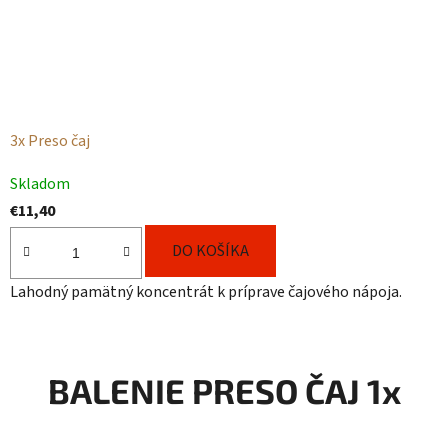
3x Preso čaj
Priemerné
Skladom
hodnotenie
€11,40
produktu
je
DO KOŠÍKA
4,7
Lahodný pamätný koncentrát k príprave čajového nápoja.
z
5
hviezdičiek.
BALENIE PRESO ČAJ 1x