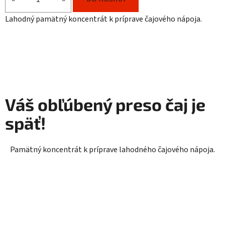
4,5
Lahodný pamätný koncentrát k príprave čajového nápoja.
z
5
hviezdičiek.
Váš obľúbený preso čaj je
späť!
Pamätný koncentrát k príprave lahodného čajového nápoja.