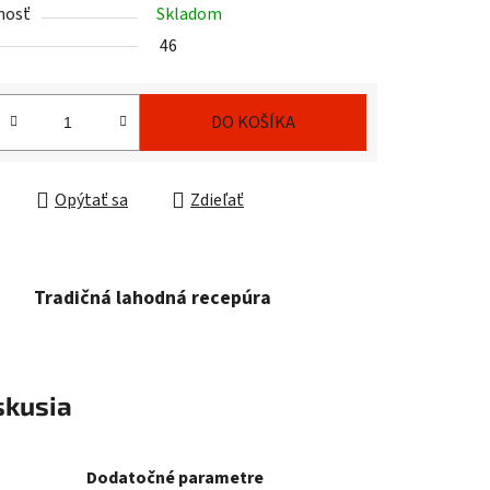
nosť
Skladom
iek.
46
DO KOŠÍKA
ková cena:
Opýtať sa
Zdieľať
Tradičná lahodná recepúra
skusia
Dodatočné parametre