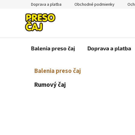
Prejsť
Doprava a platba
Obchodné podmienky
Och
na
obsah
Balenia preso čaj
Doprava a platba
B
K
Preskočiť
Balenia preso čaj
a
kategórie
o
t
č
Rumový čaj
e
n
g
ý
ó
p
r
i
a
e
n
e