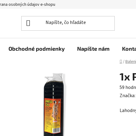
rana osobných údajov e-shopu
Napíšte nám
Kontakt
Obchodné podmienky
Napíšte nám
Kont
Domov
/
Balen
1x 
Prieme
59 hodn
hodnot
Značka
produk
Lahodný
je
4,5
z