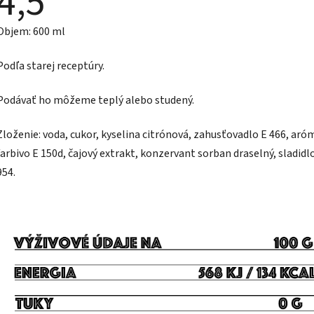
4,5
produktu
je
Objem: 600 ml
4,5
z
5
Podľa starej receptúry.
hviezdičiek.
Podávať ho môžeme teplý alebo studený.
Zloženie: voda, cukor, kyselina citrónová, zahusťovadlo E 466, aró
farbivo E 150d, čajový extrakt, konzervant sorban draselný, sladidl
954.