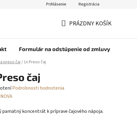
Prihlásenie
Registrácia
PRÁZDNY KOŠÍK
NÁKUPNÝ
KOŠÍK
akt
Formulár na odstúpenie od zmluvy
ia preso čaj
/
1x Preso čaj
Preso čaj
rné
otení
Podrobnosti hodnotenia
enie
:
NOVA
tu
 pamätný koncentrát k príprave čajového nápoja.