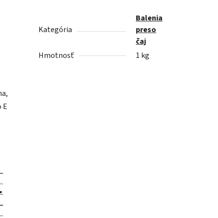
Balenia
Kategória
preso
čaj
Hmotnosť
1 kg
ma,
o E