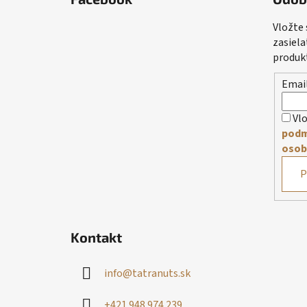
p
ä
Vložte
t
zasiela
i
produk
e
Emai
Vlo
podm
osob
P
Kontakt
info
@
tatranuts.sk
+421 948 974 239