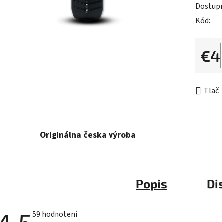
5
Dostup
hviezdič
Kód:
€4
Jednot
Tlač
Originálna česka výroba
Popis
Di
Priemerné
59 hodnotení
hodnotenie