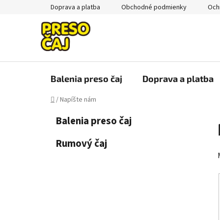
Prejsť
Doprava a platba
Obchodné podmienky
Och
na
obsah
Balenia preso čaj
Doprava a platba
Domov
/
Napíšte nám
B
K
Preskočiť
Balenia preso čaj
a
kategórie
o
t
č
Rumový čaj
e
n
g
ý
ó
p
r
i
a
e
n
e