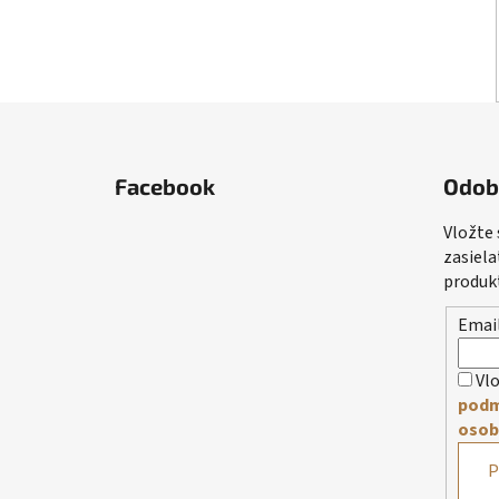
Z
á
Facebook
Odob
p
ä
Vložte
t
zasiela
i
produk
e
Emai
Vlo
podm
osob
P